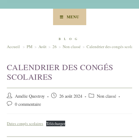
MENU
BLOG
Accueil
>
PM
>
Août
>
26
>
Non classé
>
Calendrier des congés scolaire
CALENDRIER DES CONGÉS
SCOLAIRES
Auteur/autrice
Post
Post
Amélie Questroy
26 août 2024
Non classé
de
published:
category:
Post
0 commentaire
la
comments:
publication :
Dates congés scolaires
Télécharger