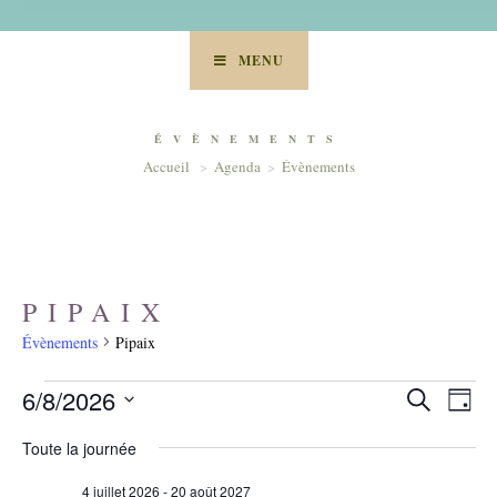
MENU
ÉVÈNEMENTS
Accueil
>
Agenda
>
Évènements
PIPAIX
Évènements
Pipaix
ÉVÈNEMENTS
R
N
6/8/2026
R
FOR
J
A
E
e
6
S
o
V
AOÛT
C
c
Toute la journée
u
2026
I
é
h
H
r
G
e
4 juillet 2026
-
20 août 2027
l