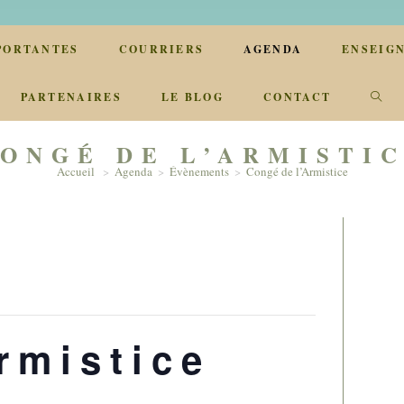
PORTANTES
COURRIERS
AGENDA
ENSEIG
TOG
PARTENAIRES
LE BLOG
CONTACT
WEB
ONGÉ DE L’ARMISTI
Accueil
>
Agenda
>
Évènements
>
Congé de l’Armistice
SEA
rmistice