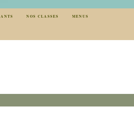
NANTS
NOS CLASSES
MENUS
GLE
SITE
F
RCH