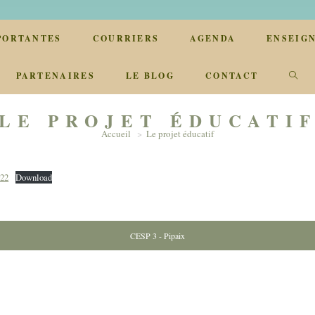
PORTANTES
COURRIERS
AGENDA
ENSEIG
TOG
PARTENAIRES
LE BLOG
CONTACT
WEB
LE PROJET ÉDUCATI
Accueil
>
Le projet éducatif
SEA
22
Download
CESP 3 - Pipaix